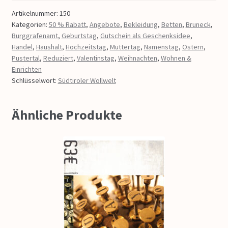
Artikelnummer:
150
Kategorien:
50 % Rabatt
,
Angebote
,
Bekleidung
,
Betten
,
Bruneck
,
Burggrafenamt
,
Geburtstag
,
Gutschein als Geschenksidee
,
Handel
,
Haushalt
,
Hochzeitstag
,
Muttertag
,
Namenstag
,
Ostern
,
Pustertal
,
Reduziert
,
Valentinstag
,
Weihnachten
,
Wohnen &
Einrichten
Schlüsselwort:
Südtiroler Wollwelt
Ähnliche Produkte