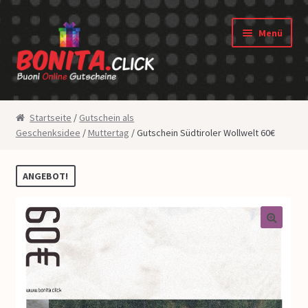
Zur Navigation springen
Springe zum Inhalt
Menü
Shop
Startseite
/
Gutschein als
Geschenksidee
/
Muttertag
/ Gutschein Südtiroler Wollwelt 60€
Gutscheine
Widerrufsbelehrung
ANGEBOT!
Datenschutz
🔍
AGB
Über uns