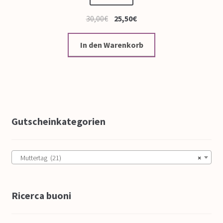
30,00
€
25,50
€
In den Warenkorb
Gutscheinkategorien
Muttertag (21)
×
Ricerca buoni