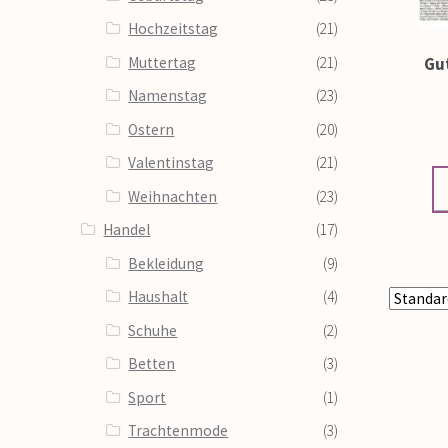
Hochzeitstag
(21)
Muttertag
(21)
Gu
Namenstag
(23)
Ostern
(20)
Valentinstag
(21)
Weihnachten
(23)
Handel
(17)
Bekleidung
(9)
Haushalt
(4)
Schuhe
(2)
Betten
(3)
Sport
(1)
Trachtenmode
(3)