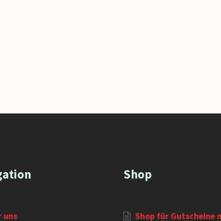
gation
Shop
r uns
Shop für Gutscheine 