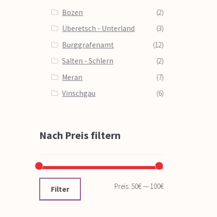
Bozen
(2)
Überetsch - Unterland
(3)
Burggrafenamt
(12)
Salten - Schlern
(2)
Meran
(7)
Vinschgau
(6)
Nach Preis filtern
Preis:
50€
—
100€
Filter