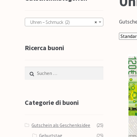
Uh
Gutsche
Uhren – Schmuck (2)
×
Ricerca buoni
Suche nach:
Categorie di buoni
Gutschein als Geschenksidee
(25)
Geburtstag
(25)