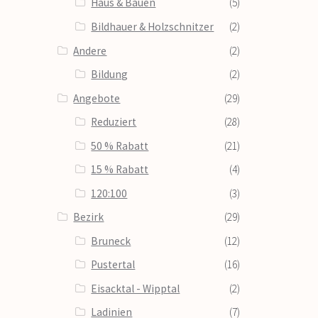
Haus & Bauen
(5)
Bildhauer & Holzschnitzer
(2)
Andere
(2)
Bildung
(2)
Angebote
(29)
Reduziert
(28)
50 % Rabatt
(21)
15 % Rabatt
(4)
120:100
(3)
Bezirk
(29)
Bruneck
(12)
Pustertal
(16)
Eisacktal - Wipptal
(2)
Ladinien
(7)