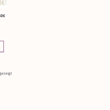
60€
ngezeigt