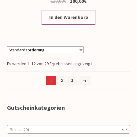
120,00
€
100,00
€
In den Warenkorb
Es werden 1–12 von 29 Ergebnissen angezeigt
1
2
3
→
Gutscheinkategorien
Bezirk (29)
×