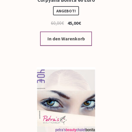
Corpyana Bonita 60 Euro
ANGEBOT!
60,00
€
45,00
€
In den Warenkorb