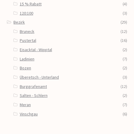
15 % Rabatt
(4)
120:100
(3)
Bezirk
(29)
Bruneck
(12)
Pustertal
(16)
Eisacktal - Wipptal
(2)
Ladinien
(7)
Bozen
(2)
Überetsch - Unterland
(3)
Burggrafenamt
(12)
Salten - Schlern
(2)
Meran
(7)
Vinschgau
(6)