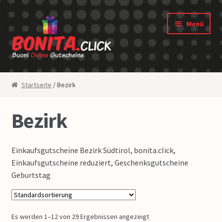
Zur Navigation springen
Springe zum Inhalt
Menü
Shop
Startseite
/ Bezirk
Gutscheine
Bezirk
Widerrufsbelehrung
Einkaufsgutscheine Bezirk Südtirol, bonita.click,
Datenschutz
Einkaufsgutscheine reduziert, Geschenksgutscheine
Geburtstag
AGB
Über uns
Es werden 1–12 von 29 Ergebnissen angezeigt