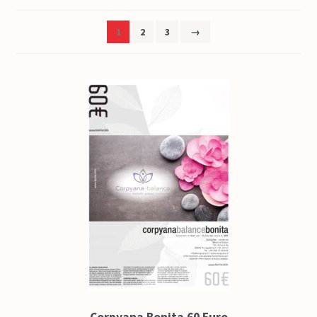
Impressum
1
2
3
→
So funktioniert’s
FAQ
Kontakt