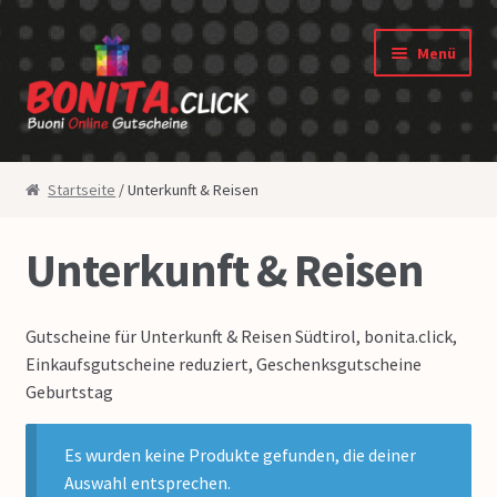
Zur Navigation springen
Springe zum Inhalt
Menü
Shop
Startseite
/ Unterkunft & Reisen
Gutscheine
Unterkunft & Reisen
Widerrufsbelehrung
Gutscheine für Unterkunft & Reisen Südtirol, bonita.click,
Datenschutz
Einkaufsgutscheine reduziert, Geschenksgutscheine
Geburtstag
AGB
Es wurden keine Produkte gefunden, die deiner
Über uns
Auswahl entsprechen.