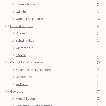
Uhren - Schmuck
(2)
Wäsche
(2)
Wohnen & Einrichten
(6)
Freizeit & Sport
(4)
Museum
(2)
Schwimmbad
(1)
Wintersport
(1)
Andere
(1)
Gesundheit & Schönheit
(6)
Kosmetik - Körperpflege
(4)
Orthopädie
(1)
Wellness
(3)
Gewerbe
(7)
Haus & Bauen
(5)
Bildhauer & Holzschnitzer
(2)