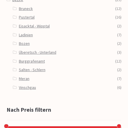
Bruneck
(12)
Pustertal
(16)
Eisacktal - Wipptal
(2)
Ladinien
(7)
Bozen
(2)
Überetsch - Unterland
(3)
Burggrafenamt
(12)
Salten - Schlern
(2)
Meran
(7)
Vinschgau
(6)
Nach Preis filtern