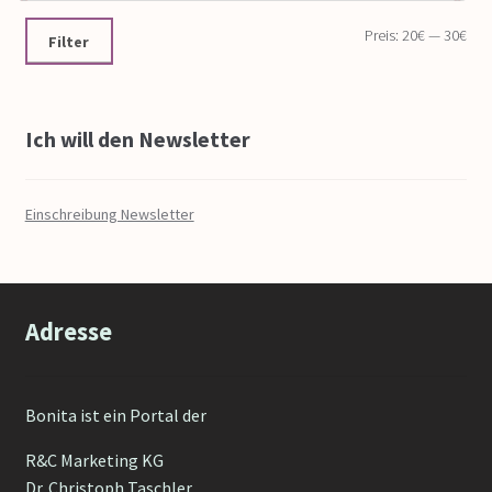
Preis:
20€
—
30€
Filter
Ich will den Newsletter
Einschreibung Newsletter
Adresse
Bonita ist ein Portal der
R&C Marketing KG
Dr. Christoph Taschler