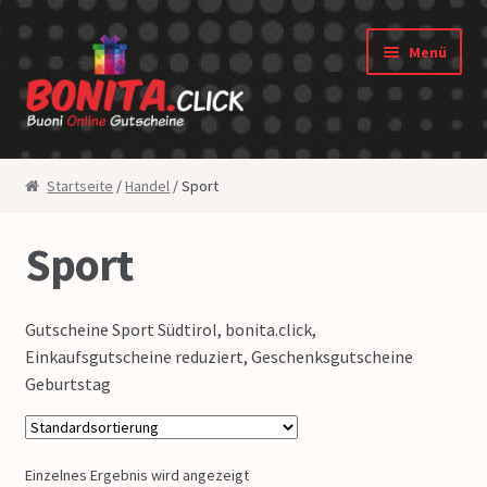
Zur Navigation springen
Springe zum Inhalt
Menü
Shop
Startseite
/
Handel
/ Sport
Gutscheine
Sport
Widerrufsbelehrung
Gutscheine Sport Südtirol, bonita.click,
Datenschutz
Einkaufsgutscheine reduziert, Geschenksgutscheine
Geburtstag
AGB
Über uns
Einzelnes Ergebnis wird angezeigt