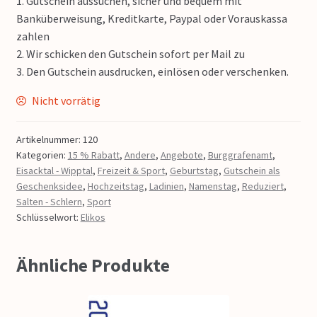
1. Gutschein aussuchen, sicher und bequem mit
Banküberweisung, Kreditkarte, Paypal oder Vorauskassa
zahlen
2. Wir schicken den Gutschein sofort per Mail zu
3. Den Gutschein ausdrucken, einlösen oder verschenken.
Nicht vorrätig
Artikelnummer:
120
Kategorien:
15 % Rabatt
,
Andere
,
Angebote
,
Burggrafenamt
,
Eisacktal - Wipptal
,
Freizeit & Sport
,
Geburtstag
,
Gutschein als
Geschenksidee
,
Hochzeitstag
,
Ladinien
,
Namenstag
,
Reduziert
,
Salten - Schlern
,
Sport
Schlüsselwort:
Elikos
Ähnliche Produkte