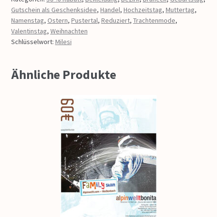
Gutschein als Geschenksidee
,
Handel
,
Hochzeitstag
,
Muttertag
,
Namenstag
,
Ostern
,
Pustertal
,
Reduziert
,
Trachtenmode
,
Valentinstag
,
Weihnachten
Schlüsselwort:
Milesi
Ähnliche Produkte