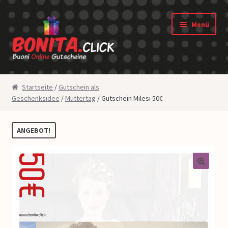
Zur Navigation springen
Springe zum Inhalt
Menü
Shop
Startseite
/
Gutschein als
Geschenksidee
/
Muttertag
/ Gutschein Milesi 50€
Gutscheine
Widerrufsbelehrung
ANGEBOT!
Datenschutz
🔍
AGB
Über uns