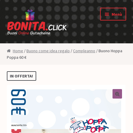
Vai alla navigazione
Vai al contenuto
Menù
Shop
Home
/
Buono come idea regalo
/
Compleanno
/ Buono Hoppa
Poppa 60 €
Negozio dei buoni
Diritto di revoca
IN OFFERTA!
Privacy
🔍
Condizioni generali
Chi siamo