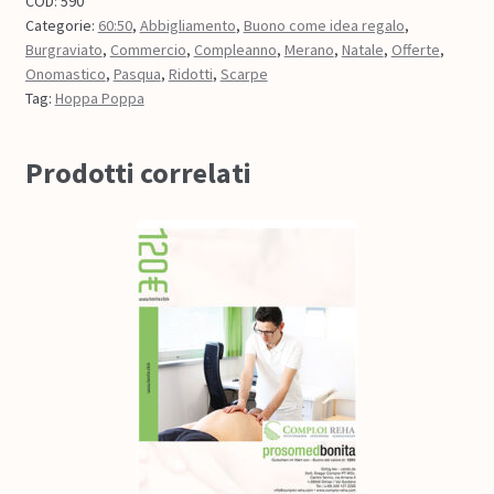
COD:
590
Categorie:
60:50
,
Abbigliamento
,
Buono come idea regalo
,
Burgraviato
,
Commercio
,
Compleanno
,
Merano
,
Natale
,
Offerte
,
Onomastico
,
Pasqua
,
Ridotti
,
Scarpe
Tag:
Hoppa Poppa
Prodotti correlati