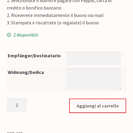
1. Selezionate il buono e pagate con Paypal, carta di
credito o bonifico bancario
2. Riceverete immediatamente il buono via mail
3. Stampate e riscattate (o regalate) il buono
2 disponibili
Empfänger/Destinatario
Widmung/Dedica
Buono Hoppa Poppa 60 € quantità
Aggiungi al carrello