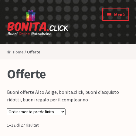
Vai alla navigazione
Vai al contenuto
Menù
Shop
Home
/ Offerte
Negozio dei buoni
Offerte
Diritto di revoca
Buoni offerte Alto Adige, bonita.click, buoni d’acquisto
Privacy
ridotti, buoni regalo per il compleanno
Condizioni generali
Chi siamo
1–12 di 27 risultati