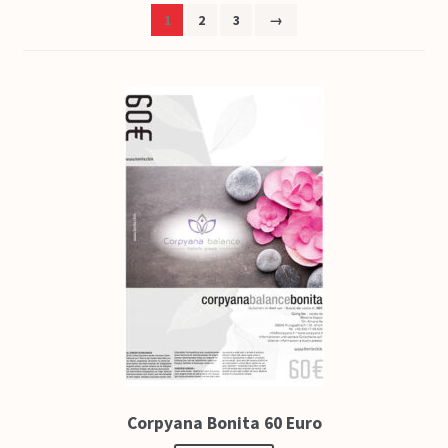
Colofone
1
2
3
→
Come funziona
FAQ – Domande frequenti
Contatto
Corpyana Bonita 60 Euro