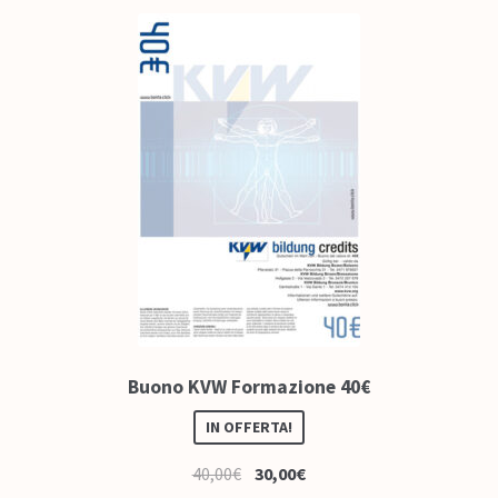
Colofone
Come funziona
FAQ – Domande frequenti
Contatto
Buono KVW Formazione 40€
IN OFFERTA!
40,00
€
30,00
€