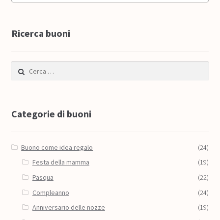
Ricerca buoni
Ricerca per:
Categorie di buoni
Buono come idea regalo
(24)
Festa della mamma
(19)
Pasqua
(22)
Compleanno
(24)
Anniversario delle nozze
(19)