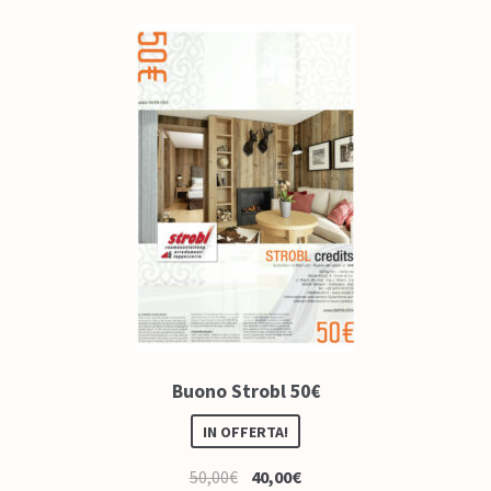
Colofone
Come funziona
FAQ – Domande frequenti
Contatto
Buono Strobl 50€
IN OFFERTA!
50,00
€
40,00
€