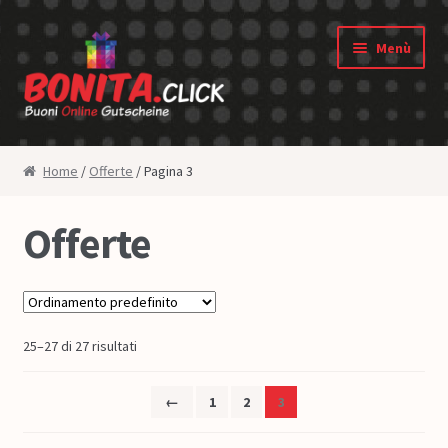
Vai alla navigazione
Vai al contenuto
Menù
Shop
Home
/
Offerte
/ Pagina 3
Negozio dei buoni
Offerte
Diritto di revoca
Privacy
25–27 di 27 risultati
Condizioni generali
←
1
2
3
Chi siamo