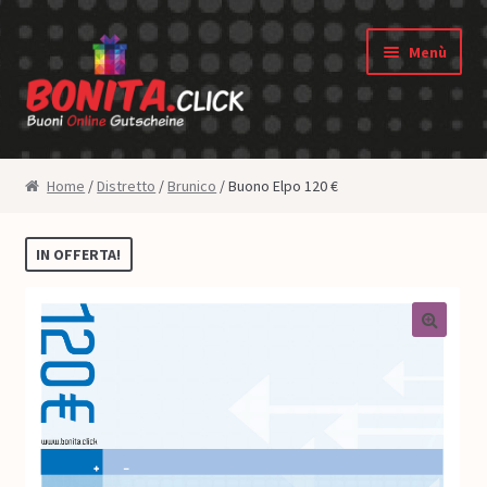
Vai alla navigazione
Vai al contenuto
Menù
Shop
Home
/
Distretto
/
Brunico
/ Buono Elpo 120 €
Negozio dei buoni
IN OFFERTA!
Diritto di revoca
Privacy
🔍
Condizioni generali
Chi siamo