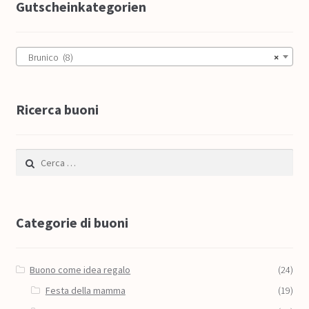
Gutscheinkategorien
Brunico (8)
×
Ricerca buoni
Ricerca per:
Categorie di buoni
Buono come idea regalo
(24)
Festa della mamma
(19)