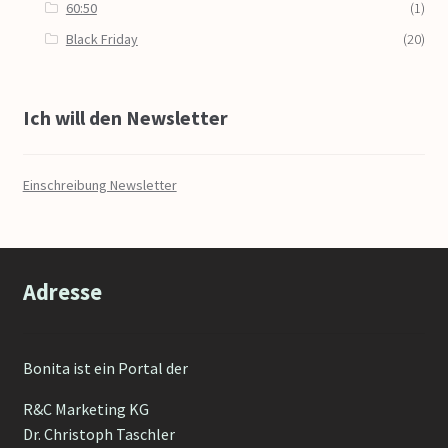
60:50
(1)
Black Friday
(20)
Ich will den Newsletter
Einschreibung Newsletter
Adresse
Bonita ist ein Portal der
R&C Marketing KG
Dr. Christoph Taschler