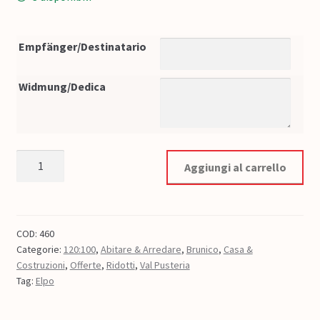
Empfänger/Destinatario
Widmung/Dedica
Buono Elpo 120 € quantità
Aggiungi al carrello
COD:
460
Categorie:
120:100
,
Abitare & Arredare
,
Brunico
,
Casa &
Costruzioni
,
Offerte
,
Ridotti
,
Val Pusteria
Tag:
Elpo